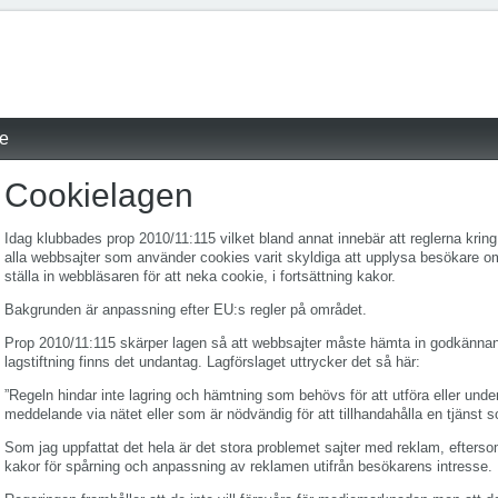
re
Cookielagen
Idag klubbades prop 2010/11:115 vilket bland annat innebär att reglerna kring
alla webbsajter som använder cookies varit skyldiga att upplysa besökare 
ställa in webbläsaren för att neka cookie, i fortsättning kakor.
Bakgrunden är anpassning efter EU:s regler på området.
Prop 2010/11:115 skärper lagen så att webbsajter måste hämta in godkänna
lagstiftning finns det undantag. Lagförslaget uttrycker det så här:
”Regeln hindar inte lagring och hämtning som behövs för att utföra eller underl
meddelande via nätet eller som är nödvändig för att tillhandahålla en tjänst 
Som jag uppfattat det hela är det stora problemet sajter med reklam, efterso
kakor för spårning och anpassning av reklamen utifrån besökarens intresse.