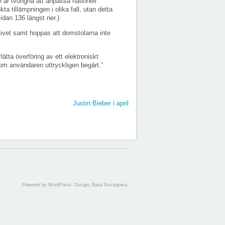
e är tvungna att anpassa nationell
ta tillämpningen i olika fall, utan detta
idan 136 längst ner.)
ktivet samt hoppas att domstolarna inte
ätta överföring av ett elektroniskt
som användaren uttryckligen begärt.”
Justin Bieber i april
Powered by WordPress. Design: Baza Noclegowa.