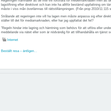
Regeringen framhåller att de inte vill försvåra för mediemarknaden men att d
lagstiftning efter direktivet och kan inte ha alltför bestämd uppfattning om tänk
måste i viss mån överlämnas till rättstillämpningen. (Från prop 2010/11:115 s
Strålande att regeringen inte vill ha lagen men måste anpassa sig efter dire
ställer till det för mediamarknaden, eller har jag uppfattat det fel?
”Regeln hindar inte lagring och hämtning som behövs för att utföra eller underl
meddelande via nätet eller som är nödvändig för att tillhandahålla en tjänst 
Internet
Beställt resa – äntligen…