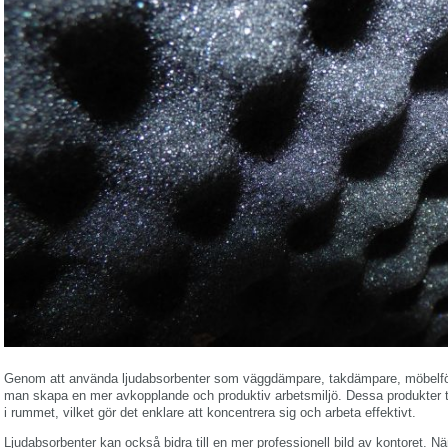
Genom att använda ljudabsorbenter som väggdämpare, takdämpare, möbelförs
man skapa en mer avkopplande och produktiv arbetsmiljö. Dessa produkter t
i rummet, vilket gör det enklare att koncentrera sig och arbeta effektivt.
Ljudabsorbenter kan också bidra till en mer professionell bild av kontoret. N